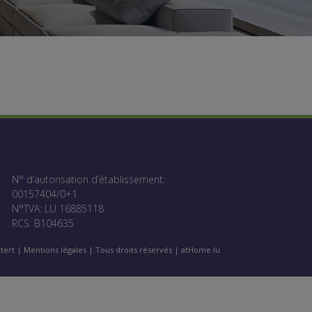
N° d’autorisation d’établissement:
00157404/0+1
N°TVA: LU 16885118
RCS: B104635
ttert |
Mentions légales
| Tous droits réservés | atHome.lu