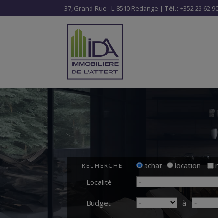
37, Grand-Rue - L-8510 Redange |
Tél.:
+352 23 62 90
achat
location
RECHERCHE
Localité
Budget
à