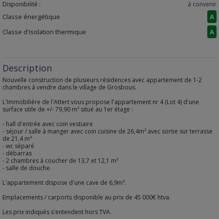
Disponibilité :
à convenir
Classe énergétique
A
Classe d'isolation thermique
A
Description
Nouvelle construction de plusieurs résidences avec appartement de 1-2
chambres à vendre dans le village de Grosbous.
L'Immobilière de l'Attert vous propose l'appartement nr 4 (Lot 4) d'une
surface utile de +/- 79,90 m² situé au 1er étage :
- hall d'entrée avec coin vestiaire
- séjour / salle à manger avec coin cuisine de 26,4m² avec sortie sur terrasse
de 21,4 m²
- wc séparé
- débarras
- 2 chambres à coucher de 13,7 et 12,1 m²
- salle de douche.
L'appartement dispose d'une cave de 6,9m².
Emplacements / carports disponible au prix de 45 000€ htva.
Les prix indiqués s'entendent hors TVA.