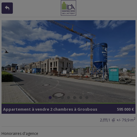
Appartement
à vendre
2 chambres à
Grosbous
595 000 €
2
2
1
+/- 79,9 m
Honoraires d'agence