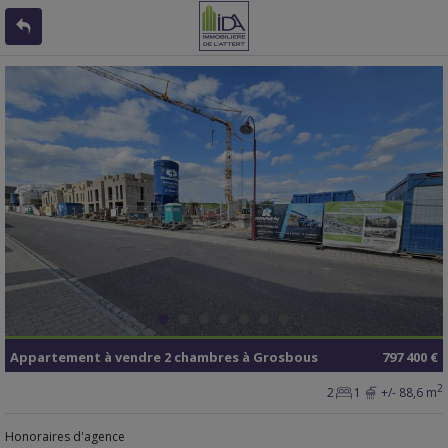
Appartement
à vendre
2 chambres à
Grosbous
797 400 €
2
2
1
+/- 88,6 m
Honoraires d'agence