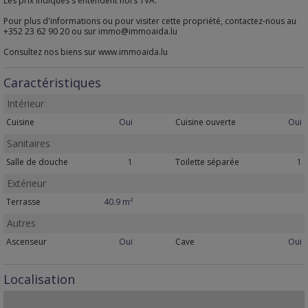
Les prix indiqués s'entendent hors TVA.
Pour plus d'informations ou pour visiter cette propriété, contactez-nous au
+352 23 62 90 20 ou sur immo@immoaida.lu
Consultez nos biens sur www.immoaida.lu
Caractéristiques
Intérieur
Cuisine
Oui
Cuisine ouverte
Oui
Sanitaires
Salle de douche
1
Toilette séparée
1
Extérieur
Terrasse
40.9 m²
Autres
Ascenseur
Oui
Cave
Oui
Localisation