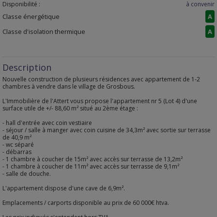
Disponibilité :
à convenir
Classe énergétique
A
Classe d'isolation thermique
A
Description
Nouvelle construction de plusieurs résidences avec appartement de 1-2
chambres à vendre dans le village de Grosbous.
L'Immobilière de l'Attert vous propose l'appartement nr 5 (Lot 4) d'une
surface utile de +/- 88,60 m² situé au 2ème étage :
- hall d'entrée avec coin vestiaire
- séjour / salle à manger avec coin cuisine de 34,3m² avec sortie sur terrasse
de 40,9 m²
- wc séparé
- débarras
- 1 chambre à coucher de 15m² avec accès sur terrasse de 13,2m²
- 1 chambre à coucher de 11m² avec accès sur terrasse de 9,1m²
- salle de douche.
L'appartement dispose d'une cave de 6,9m².
Emplacements / carports disponible au prix de 60 000€ htva.