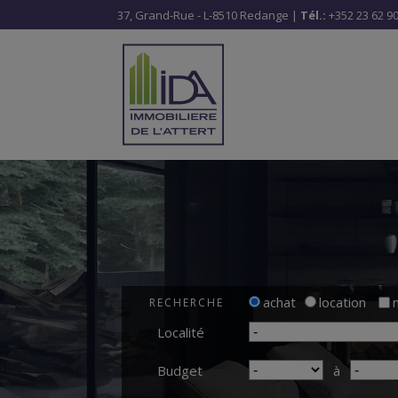
37, Grand-Rue - L-8510 Redange |
Tél.:
+352 23 62 90
achat
location
RECHERCHE
Localité
Budget
à