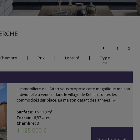
ERCHE
1
2
Chambre
|
Prix
|
Localité
|
Type
L'Immobilière de l'Attert vous propose cette magnifique maison
individuelle à vendre dans le village de Kehlen, toutes les
commodités sur place. La maison datant des années +/-...
Surface:
+/- 110 m²
Terrain:
6,57 ares
Chambre:
3
1 125 000 €
Voir le détail