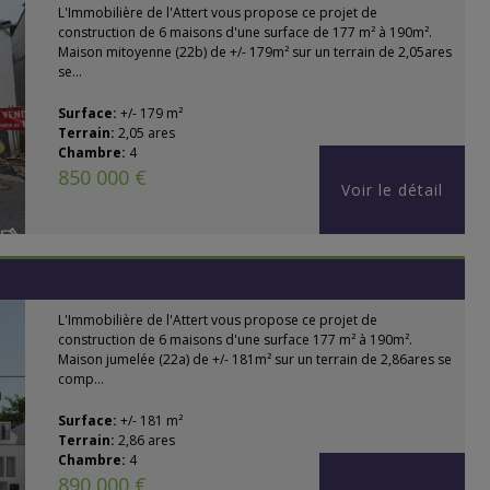
L'Immobilière de l'Attert vous propose ce projet de
construction de 6 maisons d'une surface de 177 m² à 190m².
Maison mitoyenne (22b) de +/- 179m² sur un terrain de 2,05ares
se...
Surface:
+/- 179 m²
Terrain:
2,05 ares
Chambre:
4
850 000 €
Voir le détail
L'Immobilière de l'Attert vous propose ce projet de
construction de 6 maisons d'une surface 177 m² à 190m².
Maison jumelée (22a) de +/- 181m² sur un terrain de 2,86ares se
comp...
Surface:
+/- 181 m²
Terrain:
2,86 ares
Chambre:
4
890 000 €