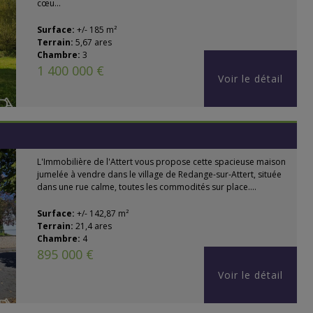
cœu...
Surface:
+/- 185 m²
Terrain:
5,67 ares
Chambre:
3
1 400 000 €
Voir le détail
L'Immobilière de l'Attert vous propose cette spacieuse maison
jumelée à vendre dans le village de Redange-sur-Attert, située
dans une rue calme, toutes les commodités sur place....
Surface:
+/- 142,87 m²
Terrain:
21,4 ares
Chambre:
4
895 000 €
Voir le détail