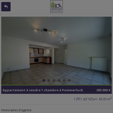
Appartement
à vendre
1 chambre à
Pommerloch
385 000 €
2
1
1
1
+/- 63,03 m
Honoraires d'agence