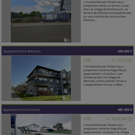
L'Immobilière de l'Attert vous
propose en vente un terrain situé
dans le village de Rambrouch. Le
terrain de 5,83 ares est proposé avec
ou sans contrat de construction.
Rambro...
Appartement
à
Marnach
449 000 €
2
+/- 72 m²
L'Immobilière de l'Attert vous
propose en vente ce magnifique
appartement situé dans une
résidence dans le village de
Marnach, commune de Clervaux.
L'appartement d'une surface ...
Appartement
à
Doncols
485 000 €
1
+/- 70,97 m²
L'Immobilière de l'Attert vous
propose en vente ce magnifique
appartement situé dans le village