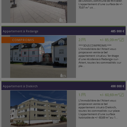
de Doncols, commune de Winseler.
L'appartement d'une surface de +/-
70,97 m² sit...
Appartement
à
Redange
485 000 €
2
+/- 85,09 m²
COMPROMIS
*** SOUS COMPROMIS ***
L'Immobilière de l'Attert vous
propose en vente ce bel
appartement situé au 1er étage
d'une résidence à Redange-sur-
Attert, toutes les commodités sur
pla...
Appartement
à
Diekirch
490 000 €
1
+/- 60,69 m²
L'Immobilière de l'Attert vous
propose en vente ce bel
appartement situé à Diekirch,
toutes les commodités sur place.
L'appartement d'une surface
habitable de +/- 60,69 m² au 1...