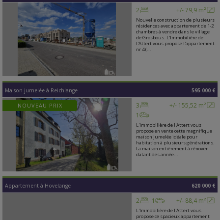
2
+/- 79,9 m²
Nouvelle construction de plusieurs
résidences avec appartement de 1-2
chambres à vendre dans le village
de Grosbous. L'Immobilière de
l'Attert vous propose l'appartement
nr 4 (...
Maison jumelée
à
Reichlange
595 000 €
3
+/- 155,52 m²
NOUVEAU PRIX
1
L'Immobilière de l'Attert vous
propose en vente cette magnifique
maison jumelée idéale pour
habitation à plusieurs générations.
La maison entièrement à rénover
datant des année...
Appartement
à
Hovelange
620 000 €
2
1
+/- 88,4 m²
L'Immobilière de l'Attert vous
propose ce spacieux appartement