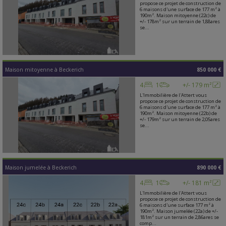
propose ce projet de construction de
6 maisons d'une surface de 177 m² à
190m². Maison mitoyenne (22c) de
+/- 178m² sur un terrain de 1,88ares
se...
Maison mitoyenne
à
Beckerich
850 000 €
4
1
+/- 179 m²
L'Immobilière de l'Attert vous
propose ce projet de construction de
6 maisons d'une surface de 177 m² à
190m². Maison mitoyenne (22b) de
+/- 179m² sur un terrain de 2,05ares
se...
Maison jumelée
à
Beckerich
890 000 €
4
1
+/- 181 m²
L'Immobilière de l'Attert vous
propose ce projet de construction de
6 maisons d'une surface 177 m² à
190m². Maison jumelée (22a) de +/-
181m² sur un terrain de 2,86ares se
comp...