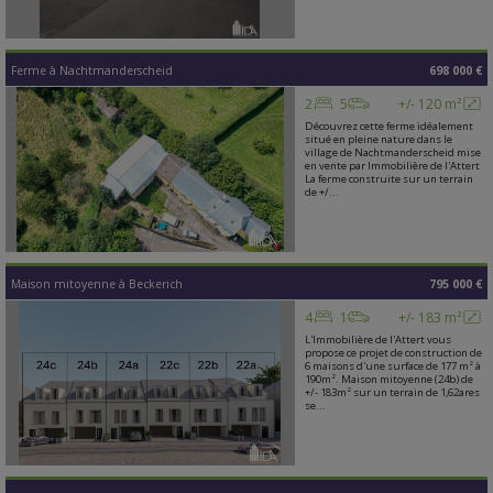
Ferme
à
Nachtmanderscheid
698 000 €
2
5
+/- 120 m²
Découvrez cette ferme idéalement
situé en pleine nature dans le
village de Nachtmanderscheid mise
en vente par Immobilière de l'Attert
La ferme construite sur un terrain
de +/...
Maison mitoyenne
à
Beckerich
795 000 €
4
1
+/- 183 m²
L'Immobilière de l'Attert vous
propose ce projet de construction de
6 maisons d'une surface de 177 m² à
190m². Maison mitoyenne (24b) de
+/- 183m² sur un terrain de 1,62ares
se...