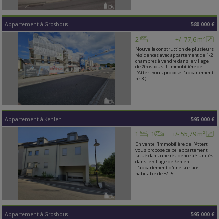
Appartement
à
Grosbous
580 000 €
2
+/- 77,6 m²
Nouvelle construction de plusieurs
résidences avec appartement de 1-2
chambres à vendre dans le village
de Grosbous. L'Immobilière de
l'Attert vous propose l'appartement
nr 3 (...
Appartement
à
Kehlen
595 000 €
1
1
+/- 55,79 m²
En vente l'Immobilière de l'Attert
vous propose ce bel appartement
situé dans une résidence à 5 unités
dans le village de Kehlen.
L'appartement d'une surface
habitable de +/- 5...
Appartement
à
Grosbous
595 000 €