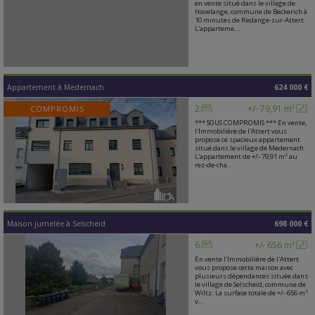
en vente situé dans le village de
Hovelange, commune de Beckerich à
10 minutes de Redange-sur-Attert.
L'apparteme...
Appartement
à
Medernach
624 000 €
2
+/- 79,91 m²
COMPROMIS
*** SOUS COMPROMIS *** En vente,
l'Immobilière de l'Attert vous
propose ce spacieux appartement
situé dans le village de Medernach.
L'appartement de +/- 79,91 m² au
rez-de-cha...
Maison jumelée
à
Selscheid
698 000 €
6
+/- 656 m²
En vente l'Immobilière de l'Attert
vous propose cette maison avec
plusieurs dépendances située dans
le village de Selscheid, commune de
Wiltz. La surface totale de +/- 656 m²
v...