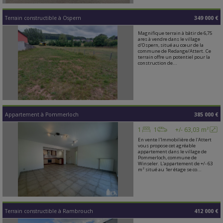
Terrain constructible
à
Ospern
349 000 €
Magnifique terrain à bâtir de 6,75
ares à vendre dans le village
d'Ospern, situé au cœur de la
commune de Redange/Attert. Ce
terrain offre un potentiel pour la
construction de...
Appartement
à
Pommerloch
385 000 €
1
1
+/- 63,03 m²
En vente l'Immobilière de l'Attert
vous propose cet agréable
appartement dans le village de
Pommerloch, commune de
Winseler. L'appartement de +/- 63
m² situé au 1er étage se co...
Terrain constructible
à
Rambrouch
412 000 €