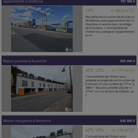
Appartement
à
Grosbous
797 400 €
2
+/- 88,6 m²
Nouvelle construction de plusieurs
résidences avec appartement de 1-2
chambres à vendre dans le village
de Grosbous. L'Immobilière de
l'Attert vous propose l'appartement
nr 5 (...
Maison jumelée
à
Beckerich
805 000 €
4
1
+/- 177 m²
L'Immobilière de l'Attert vous
propose ce projet de construction de
6 maisons d'une surface de 177 m² à
190m². Maison jumelée (24c) de +/-
177m² sur un terrain de 2,05ares se
c...
Maison mitoyenne
à
Beckerich
845 000 €
4
1
+/- 178 m²
L'Immobilière de l'Attert vous