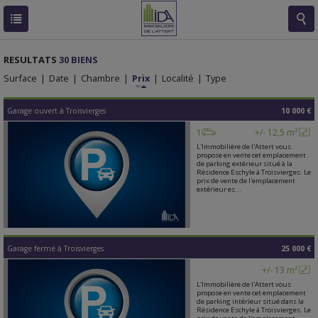
RESULTATS
30 BIENS
Surface
|
Date
|
Chambre
|
Prix
|
Localité
|
Type
Garage ouvert
à
Troisvierges
10 000 €
1
+/- 12,5 m²
L'Immobilière de l'Attert vous
propose en vente cet emplacement
de parking extérieur situé à la
Résidence Eschyle à Troisvierges. Le
prix de vente de l'emplacement
extérieur es...
Garage fermé
à
Troisvierges
25 000 €
+/- 13 m²
L'Immobilière de l'Attert vous
propose en vente cet emplacement
de parking intérieur situé dans la
Résidence Eschyle à Troisvierges. Le