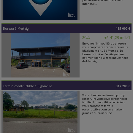
prix de vente de l'emplacement
intérieur...
Bureau
à
Mertzig
185 000 €
2
+/- 41,29 m²
En vente l'Immobilière de l'Attert
vous propose ce spacieux bureaux
idéalement situé à Mertzig. Le
bureau situé au 1er étage d'un
batïment dans la zone industrielle
de Mertzig...
Terrain constructible
à
Bigonville
317 200 €
Vous cherchez un terrain pour y
construire votre rêve personnel et
familial ? immobilière de l'Attert
vous propose ce terrain
constructible pour une maison
jumelée sur une supe...