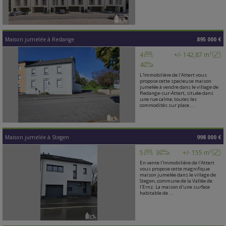
Maison jumelée
à
Redange
895 000 €
4
+/- 142,87 m²
4
L'Immobilière de l'Attert vous
propose cette spacieuse maison
jumelée à vendre dans le village de
Redange-sur-Attert, située dans
une rue calme, toutes les
commodités sur place....
Maison jumelée
à
Stegen
998 000 €
5
3
+/- 155 m²
En vente l'Immobilière de l'Attert
vous propose cette magnifique
maison jumelée dans le village de
Stegen, commune de la Vallée de
l'Ernz. La maison d'une surface
habitable de ...