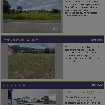
Vous cherchez un terrain pour y
construire votre rêve personnel et
familial ? immobilière de l'Attert
vous propose ce terrain
constructible pour une maison
jumelée sur une supe...
Terrain constructible
à
Ospern
349 000 €
Magnifique terrain à bâtir de 6,75
ares à vendre dans le village
d'Ospern, situé au cœur de la
commune de Redange/Attert. Ce
terrain offre un potentiel pour la
construction de...
Appartement
à
Doncols
485 000 €
1
+/- 70,97 m²
L'Immobilière de l'Attert vous
propose en vente ce magnifique
appartement situé dans le village