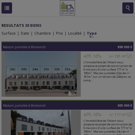
RESULTATS
30 BIENS
Surface
|
Date
|
Chambre
|
Prix
|
Localité
|
Type
Maison jumelée
à
Beckerich
890 000 €
4
1
+/- 181 m²
L'Immobilière de l'Attert vous
propose ce projet de construction de
6 maisons d'une surface 177 m² à
190m². Maison jumelée (22a) de +/-
181m² sur un terrain de 2,86ares se
comp...
Maison jumelée
à
Beckerich
805 000 €
4
1
+/- 177 m²
L'Immobilière de l'Attert vous
propose ce projet de construction de
6 maisons d'une surface de 177 m² à
190m². Maison jumelée (24c) de +/-