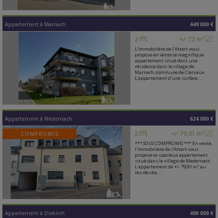
Appartement
à
Marnach
449 000 €
2
+/- 72 m²
L'Immobilière de l'Attert vous
propose en vente ce magnifique
appartement situé dans une
résidence dans le village de
Marnach, commune de Clervaux.
L'appartement d'une surface ...
Appartement
à
Medernach
624 000 €
2
+/- 79,91 m²
COMPROMIS
*** SOUS COMPROMIS *** En vente,
l'Immobilière de l'Attert vous
propose ce spacieux appartement
situé dans le village de Medernach.
L'appartement de +/- 79,91 m² au
rez-de-cha...
Appartement
à
Diekirch
490 000 €