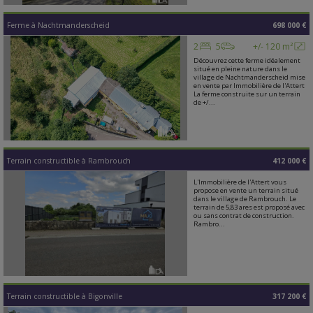
Ferme
à
Nachtmanderscheid
698 000 €
2
5
+/- 120 m²
Découvrez cette ferme idéalement
situé en pleine nature dans le
village de Nachtmanderscheid mise
en vente par Immobilière de l'Attert
La ferme construite sur un terrain
de +/...
Terrain constructible
à
Rambrouch
412 000 €
L'Immobilière de l'Attert vous
propose en vente un terrain situé
dans le village de Rambrouch. Le
terrain de 5,83 ares est proposé avec
ou sans contrat de construction.
Rambro...
Terrain constructible
à
Bigonville
317 200 €