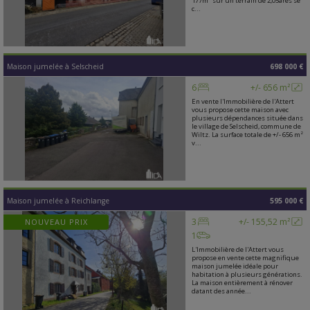
177m² sur un terrain de 2,05ares se
c...
Maison jumelée
à
Selscheid
698 000 €
6
+/- 656 m²
En vente l'Immobilière de l'Attert
vous propose cette maison avec
plusieurs dépendances située dans
le village de Selscheid, commune de
Wiltz. La surface totale de +/- 656 m²
v...
Maison jumelée
à
Reichlange
595 000 €
3
+/- 155,52 m²
NOUVEAU PRIX
1
L'Immobilière de l'Attert vous
propose en vente cette magnifique
maison jumelée idéale pour
habitation à plusieurs générations.
La maison entièrement à rénover
datant des année...