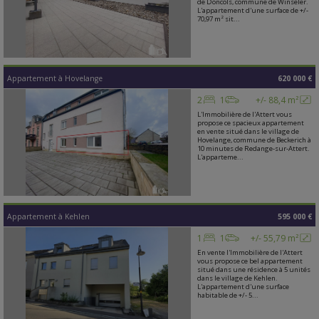
de Doncols, commune de Winseler.
L'appartement d'une surface de +/-
70,97 m² sit...
Appartement
à
Hovelange
620 000 €
2
1
+/- 88,4 m²
L'Immobilière de l'Attert vous
propose ce spacieux appartement
en vente situé dans le village de
Hovelange, commune de Beckerich à
10 minutes de Redange-sur-Attert.
L'apparteme...
Appartement
à
Kehlen
595 000 €
1
1
+/- 55,79 m²
En vente l'Immobilière de l'Attert
vous propose ce bel appartement
situé dans une résidence à 5 unités
dans le village de Kehlen.
L'appartement d'une surface
habitable de +/- 5...