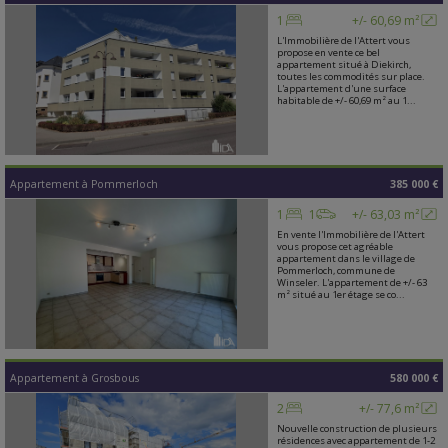
1
+/- 60,69 m²
L'Immobilière de l'Attert vous
propose en vente ce bel
appartement situé à Diekirch,
toutes les commodités sur place.
L'appartement d'une surface
habitable de +/- 60,69 m² au 1...
Appartement
à
Pommerloch
385 000 €
1
1
+/- 63,03 m²
En vente l'Immobilière de l'Attert
vous propose cet agréable
appartement dans le village de
Pommerloch, commune de
Winseler. L'appartement de +/- 63
m² situé au 1er étage se co...
Appartement
à
Grosbous
580 000 €
2
+/- 77,6 m²
Nouvelle construction de plusieurs
résidences avec appartement de 1-2